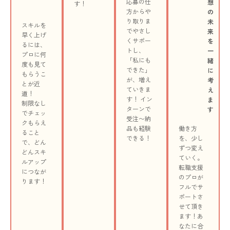
応募の仕
想
す！
ト
方からや
の
り取りま
未
スキルを
で
やさし
来
早く上げ
くサポー
を
るには、
トし、
一
プロに何
「私にも
緒
度も見て
できた」
に
もらうこ
が、増え
考
とが近
ていきま
え
道！
す！ イン
ま
制限なし
ターンで
す
でチェッ
受注〜納
クもらえ
品も経験
働き方
ること
できる！
を、少し
で、どん
ずつ変え
どんスキ
ていく。
ルアップ
転職支援
につなが
のプロが
ります！
フルでサ
ポートさ
せて頂き
ます！
あ
なたに合