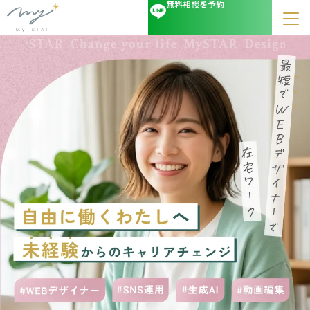
無料相談を予約
内
容
を
ス
キ
ッ
プ