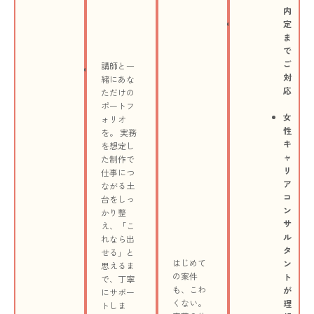
学
心
内
ア
習
イ
定
ッ
可
ン
ま
プ
能
タ
で
ー
ご
講師と一
未
ン
対
緒にあな
経
で
応
ただけの
験
受
ポートフ
で
注
女
ォリオ
も
〜
性
を。 実務
安
納
キ
を想定し
心
品
ャ
た制作で
の
も
リ
仕事につ
担
経
ア
ながる土
任
験
コ
台をしっ
制
で
ン
かり整
で
き
サ
え、
「こ
し
る
ル
れなら出
っ
タ
せる」と
か
はじめて
ン
思えるま
り
の案件
ト
で、丁寧
サ
も、こわ
が
にサポー
ポ
くない。
理
トしま
ー