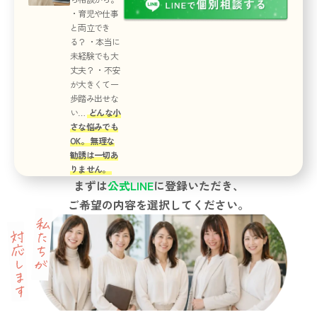
・育児や仕事
と両立でき
る？ ・本当に
未経験でも大
丈夫？ ・不安
が大きくて一
歩踏み出せな
い…
どんな小
さな悩みでも
OK。 無理な
勧誘は一切あ
りません。
まずは
公式LINE
に登録いただき、
ご希望の内容を選択してください。