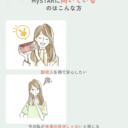
MySTARに
のはこんな方
副収入
を得て安心したい
今の私が
本来の自分じゃない
と感じる