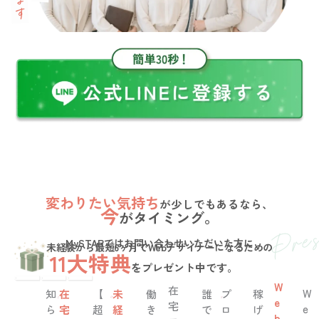
変わりたい気持ち
が少しでもあるなら、
今
がタイミング。
MySTARではお問い合わせいただいた方に
未経験から最短6ヶ月でWebデザイナーになるための
11大特典
をプレゼント中です。
W
在
W
知
在
【
未
働
誰
プ
稼
e
宅
e
ら
宅
超
経
き
で
ロ
げ
b