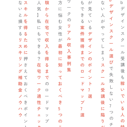
ワ
b
な
ス
人
験
方
も
が
な
デ
ー
デ
い
キ
気
か
に
で
見
い
ザ
ク
ザ
と
ル
】
ら
悩
き
て
人
イ
の
イ
損
を
私
在
む
る
い
が
ン
リ
ン
す
得
に
宅
女
案
る
や
ス
ア
ス
る
る
も
で
性
件
デ
っ
ク
ル
ク
リ
た
で
収
が
獲
ザ
て
ー
収
ー
ス
め
き
入
最
得
イ
し
ル
入
ル
キ
に
る
を
初
ま
ン
ま
選
事
受
リ
押
？
得
に
で
の
う
び
例
講
ン
さ
在
る
知
の
ポ
ス
で
集
後
グ
え
宅
ま
っ
ロ
イ
ク
失
も
補
て
ワ
で
て
ー
ン
ー
敗
稼
助
お
ー
の
お
ド
ト
ル
し
い
金
く
ク
ロ
く
マ
7
受
な
で
ノ
べ
適
ー
べ
ッ
選
講
い
い
ウ
き
性
ド
き
プ
後
7
る
ハ
ポ
チ
マ
5
7
に
つ
人
ウ
イ
ェ
ッ
つ
選
陥
の
の
ン
ッ
プ
の
り
チ
特