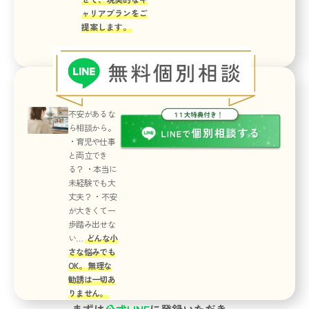
ャリアプランをご
提案します。
不安があるな
ら相談から。
・育児や仕事
と両立でき
る？ ・本当に
未経験でも大
丈夫？ ・不安
が大きくて一
歩踏み出せな
い…
どんな小
さな悩みでも
OK。 無理な
勧誘は一切あ
りません。