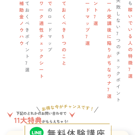
失
も
補
て
ワ
で
て
ー
ン
ー
敗
稼
助
お
ー
の
お
ド
ト
ル
し
い
金
く
ク
ロ
く
マ
7
受
な
で
ノ
べ
適
ー
べ
ッ
選
講
い
い
ウ
き
性
ド
き
プ
後
7
る
ハ
ポ
チ
マ
5
7
に
つ
人
ウ
イ
ェ
ッ
つ
選
陥
の
の
ン
ッ
プ
の
り
チ
特
ト
ク
こ
が
ェ
徴
7
シ
と
ち
ッ
7
選
ー
な
ク
選
ト
ワ
ポ
ナ
イ
7
ン
選
ト
下記のどれかのお問い合わせで
11大特典
がもらえちゃう!