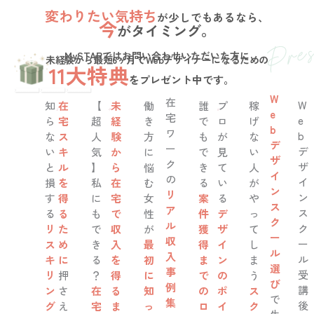
変わりたい気持ち
が少しでもあるなら、
今
がタイミング。
MySTARではお問い合わせいただいた方に
未経験から最短6ヶ月でWebデザイナーになるための
11大特典
をプレゼント中です。
W
在
W
知
在
【
未
働
誰
プ
稼
e
宅
e
ら
宅
超
経
き
で
ロ
げ
b
ワ
b
な
ス
人
験
方
も
が
な
デ
ー
デ
い
キ
気
か
に
で
見
い
ザ
ク
ザ
と
ル
】
ら
悩
き
て
人
イ
の
イ
損
を
私
在
む
る
い
が
ン
リ
ン
す
得
に
宅
女
案
る
や
ス
ア
ス
る
る
も
で
性
件
デ
っ
ク
ル
ク
リ
た
で
収
が
獲
ザ
て
ー
収
ー
ス
め
き
入
最
得
イ
し
ル
入
ル
キ
に
る
を
初
ま
ン
ま
選
事
受
リ
押
？
得
に
で
の
う
び
例
講
ン
さ
在
る
知
の
ポ
ス
で
集
後
グ
え
宅
ま
っ
ロ
イ
ク