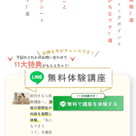
ト
ク
こ
が
ェ
徴
7
シ
と
ち
ッ
7
選
ー
な
ク
選
ト
ワ
ポ
ナ
イ
7
ン
選
ト
下記のどれかのお問い合わせで
11大特典
がもらえちゃう!
前向きなら体
験講座へ。
講
座の雰囲気や
内容を実際に
体験。
「私に
もできそ
う？」を確認