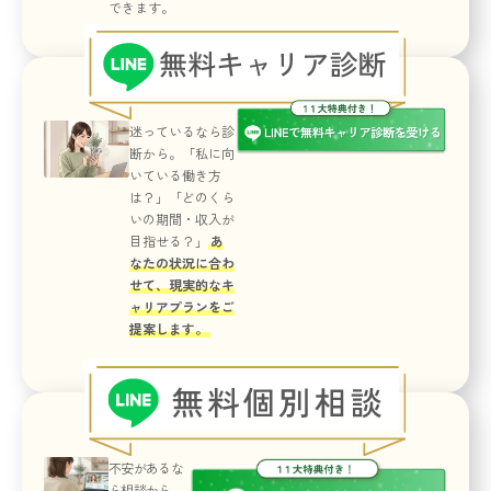
できます。
迷っているなら診
断から。
「私に向
いている働き方
は？」
「どのくら
いの期間・収入が
目指せる？」
あ
なたの状況に合わ
せて、現実的なキ
ャリアプランをご
提案します。
不安があるな
ら相談から。