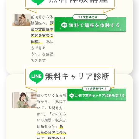
前向きなら体
験講座へ。
講
座の雰囲気や
内容を実際に
体験。
「私に
もできそ
う？」を確認
できます。
迷っているなら診
断から。
「私に向
いている働き方
は？」
「どのくら
いの期間・収入が
目指せる？」
あ
なたの状況に合わ
せて、現実的なキ