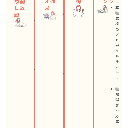
添削
オ作
得
ンジ
し放
成
お
転
仕
職
題
自
事
支
分
6
の
援
だ
ヶ
探
の
け
月
し
プ
の
間
方
ロ
作
の
か
が
品
集
ら
フ
づ
中
サ
ル
く
講
ポ
サ
り
座
ー
ポ
ス
ト
ー
講
マ
ト
師
ホ
は
と
・
じ
職
一
P
め
場
緒
C
て
選
に
で
の
び
ブ
い
案
〜
ラ
つ
件
応
ッ
で
も
募
シ
も
安
〜
ュ