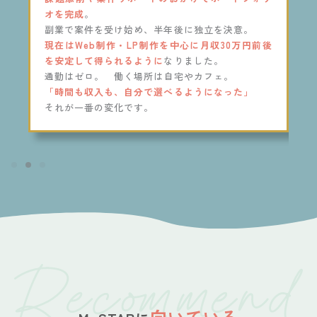
オを完成
。
だ
副業で案件を受け始め、半年後に独立を決意。
現在はWeb制作・LP制作を中心に月収30万円前後
3
を安定して得られるように
なりました。
た
通勤はゼロ。 働く場所は自宅やカフェ。
「時間も収入も、自分で選べるようになった」
」
それが一番の変化です。
向いている